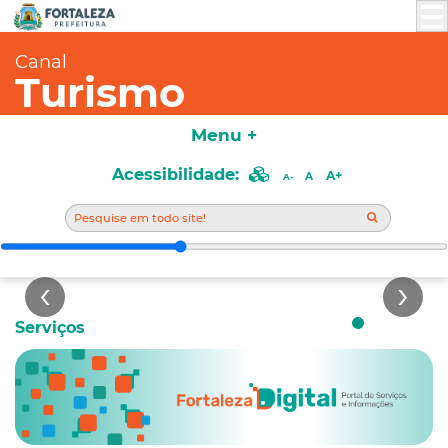
Canal
Turismo
Menu +
PONTOS TURÍSTICOS
Acessibilidade:
A+
A
A-
Saiba Mais
Serviços